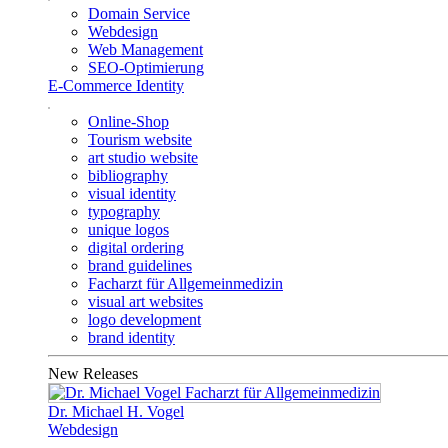
Domain Service
Webdesign
Web Management
SEO-Optimierung
E-Commerce Identity
Online-Shop
Tourism website
art studio website
bibliography
visual identity
typography
unique logos
digital ordering
brand guidelines
Facharzt für Allgemeinmedizin
visual art websites
logo development
brand identity
New Releases
Dr. Michael H. Vogel
Webdesign